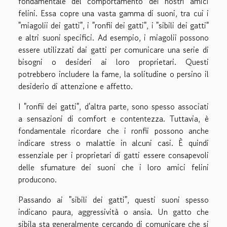
fondamentale del comportamento dei nostri amici
felini. Essa copre una vasta gamma di suoni, tra cui i
"miagolii dei gatti", i "ronfii dei gatti", i "sibili dei gatti"
e altri suoni specifici. Ad esempio, i miagolii possono
essere utilizzati dai gatti per comunicare una serie di
bisogni o desideri ai loro proprietari. Questi
potrebbero includere la fame, la solitudine o persino il
desiderio di attenzione e affetto.
I "ronfii dei gatti", d'altra parte, sono spesso associati
a sensazioni di comfort e contentezza. Tuttavia, è
fondamentale ricordare che i ronfii possono anche
indicare stress o malattie in alcuni casi. È quindi
essenziale per i proprietari di gatti essere consapevoli
delle sfumature dei suoni che i loro amici felini
producono.
Passando ai "sibili dei gatti", questi suoni spesso
indicano paura, aggressività o ansia. Un gatto che
sibila sta generalmente cercando di comunicare che si