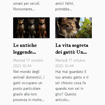
umani per secoli.
amici felini,
Nonostante...
potrebbe...
Le antiche
La vita segreta
leggende
dei gatti: Un
egiziane dietro
viaggio
Martedì 17 ottobre
Martedì 17 ottobre
ai nostri felini
misterioso
2023 10:44
2023 10:44
Nel mondo degli
Hai mai guardato il
animali domestici, i
tuo amato gatto e ti
gatti occupano un
sei chiesto cosa fa
posto particolare
quando non sei in
grazie alla loro
giro? Questo
presenza in molte...
articolo...