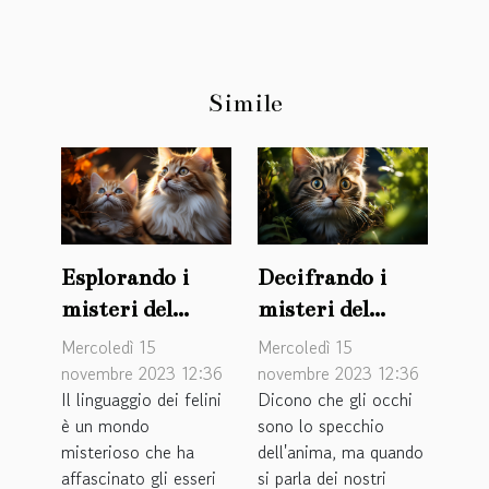
Simile
Esplorando i
Decifrando i
misteri del
misteri del
linguaggio
linguaggio dei
Mercoledì 15
Mercoledì 15
felino
gatti
novembre 2023 12:36
novembre 2023 12:36
Il linguaggio dei felini
Dicono che gli occhi
è un mondo
sono lo specchio
misterioso che ha
dell'anima, ma quando
affascinato gli esseri
si parla dei nostri