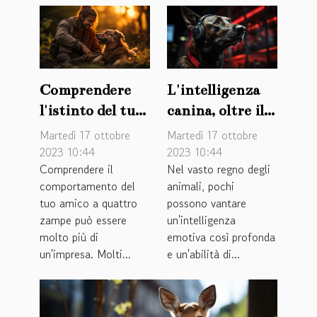
Comprendere
L'intelligenza
l'istinto del tuo
canina, oltre il
cane attraverso
semplice abbaio
Martedì 17 ottobre
Martedì 17 ottobre
la psicologia
2023 10:44
2023 10:44
Comprendere il
Nel vasto regno degli
comportamento del
animali, pochi
tuo amico a quattro
possono vantare
zampe può essere
un'intelligenza
molto più di
emotiva così profonda
un'impresa. Molti...
e un'abilità di...