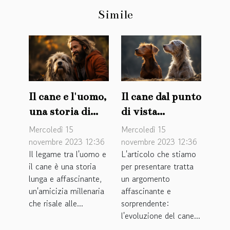
Simile
Il cane e l'uomo,
Il cane dal punto
una storia di
di vista
amicizia
evolutivo: un
Mercoledì 15
Mercoledì 15
millenaria
viaggio
novembre 2023 12:36
novembre 2023 12:36
Il legame tra l'uomo e
L'articolo che stiamo
sorprendente
il cane è una storia
per presentare tratta
lunga e affascinante,
un argomento
un'amicizia millenaria
affascinante e
che risale alle...
sorprendente:
l'evoluzione del cane...